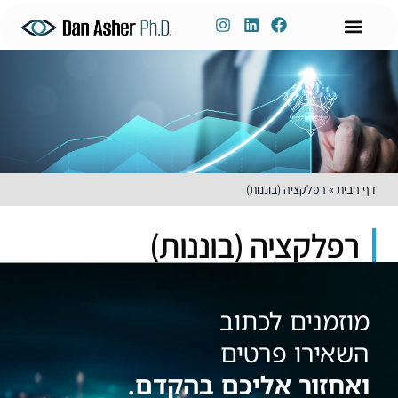
לתוכן
ניהול ידע
שימור ידע
דברו איתי
פיתוח הון אנושי
הכשרות אונליין
הרצאות וסדנאות
דף הבית
»
רפלקציה (בוננות)
רפלקציה (בוננות)
מוזמנים לכתוב
השאירו פרטים
ואחזור אליכם בהקדם.