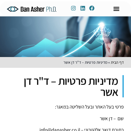
לתוכן
ניהול ידע
שימור ידע
דברו איתי
פיתוח הון אנושי
הכשרות אונליין
הרצאות וסדנאות
דף הבית
»
מדיניות פרטיות – ד"ר דן אשר
מדיניות פרטיות – ד"ר דן
אשר
פרטי בעל האתר ובעל השליטה במאגר:
שם – דן אשר
כתובת דואר אלקטרוני –
info@danasher.co.il