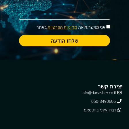
לאחר שנאתר ביחד את המומחים בארגון מולם נרצה
להשתמש בתהליך המוקיר לשימור הידע, נבנה ביחד
תכנית ראיונות ועיבוד משותף. כל המומחים יעברו את
תהליכי הריאיון האלה ולאחר מכן יבוצע עיבוד של
אני מאשר.ת את
מדיניות הפרטיות
באתר
החומר באופן שיאפשר לימוד טכניקות מומחים, כללי
אצבע וזיהוי יכולות. התוצר יפתיע אתכם בהיקף
שלחו הודעה
ובעוצמה שלו.
יצירת קשר
info@danasher.co.il
050-3490606
דברו איתי בווטסאפ