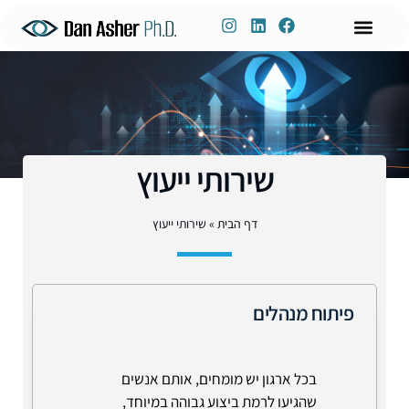
לתוכן
ניהול ידע
שימור ידע
דברו איתי
פיתוח הון אנושי
הכשרות אונליין
הרצאות וסדנאות
שירותי ייעוץ
דף הבית
»
שירותי ייעוץ
פיתוח מנהלים
בכל ארגון יש מומחים, אותם אנשים
שהגיעו לרמת ביצוע גבוהה במיוחד,