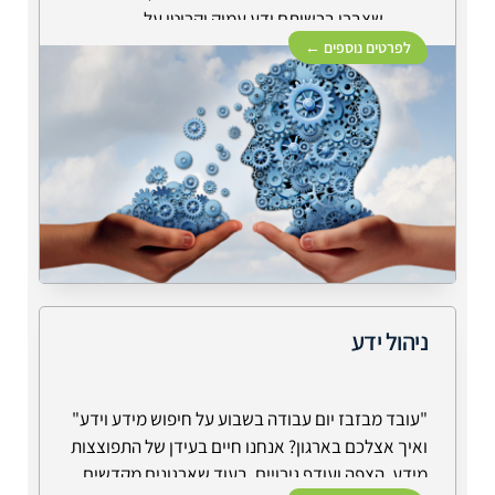
שצברו ברשותם ידע עמוק וקריטי על
הארגון ודרכי העבודה בארגון. מלקולם
לפרטים נוספים ←
גלדוול הפליא בתיאור שלו את חוק
10,000 השעות, הזמן המינימלי הנדרש
לפיתוח מומחיות. למעשה, מחקרים על
מומחים מראים תמונה הרבה יותר
מורכבת. הידע של מומחים מאורגן
אחרת, הם מסתמכים על סכמות
אוטומטיות ולכן מתקשים לבטא את הידע
שלהם וגם כאשר עושים זאת, הם
משתמשים בקיצורי דרך וסלנג מקצועי.
המומחים מחזיקים ברשותם ידע סמוי
ניהול ידע
איכותי במיוחד (ראו הסבר מה זה ידע
סמוי בפרק על למידה ממומחים). חלק
גדול מהמומחים הינם בעלי יכולת
"עובד מבזבז יום עבודה בשבוע על חיפוש מידע וידע"
רפלקטיבית וזו נקודת פתיחה טובה
ואיך אצלכם בארגון? אנחנו חיים בעידן של התפוצצות
לחילוץ ידע סמוי על דרכי הפעולה שלהם.
מידע, הצפה ועודף גירויים. בעוד שארגונים מקדשים
ידוע שכדאי לצבור תובנות של מומחים