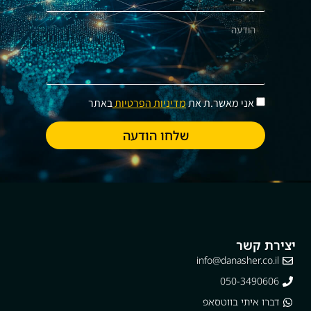
אני מאשר.ת את
מדיניות הפרטיות
באתר
שלחו הודעה
יצירת קשר
info@danasher.co.il
050-3490606
דברו איתי בווטסאפ