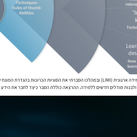
בקישור המצורף תוכלו לצפות בוובינר שהעברתי בקהילת למידה ארגונית (LIMI) ובמהלכו הסברתי
 ולבנות מודלים חדשים ללמידה. ההרצאה כוללת הסבר כיצד לחבר את הידע ה