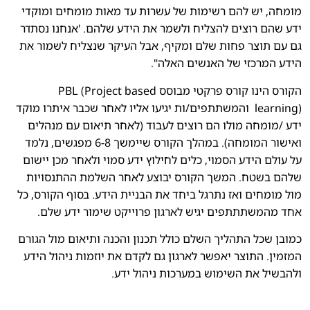
מומחה, יש להם רשימות של עשרות עד מאות מומחים ומוקדי
ידע שהם רוצים להצליח ולשמר את הידע שלהם. 'אנחנו נסתדר
גם עם תוצר פחות שלם ומקיף, אבל העיקר שנצליח לשמור את
הידע המרכזי של האנשים האלה".
הקורס הינו קורס פרקטי מבוסס PBL (Project based
learning) והמשתתפים/ות יגיעו אליו לאחר שכבר איתרו מוקד
ידע /מומחה מולו הם רוצים לעבוד (לאחר תיאום עם מנהלים
ואישור המומחה). במהלך הקורס שיימשך 6-8 מפגשים, נלמד
על עולם הידע הסמוי, כלים לחילוץ ידע סמוי ולאחר מכן יישום
שלהם בשטח. המשך הקורס יבוצע לאחר השלמת ההתנסויות
מול מומחים ואז נתרגל ביחד את הבניית הידע. בסוף הקורס, כל
אחד מהמשתתתפים יגיש לארגון פרוייקט שימור ידע שלם.
כמובן שכל התהליך השלם כולל תכנון והכנה ותיאום מול הגורם
המזמין. התוצר יאפשר לארגון גם לקדם את יוזמות ניהול הידע
ולהבשיל את השימוש במערכות ניהול ידע.